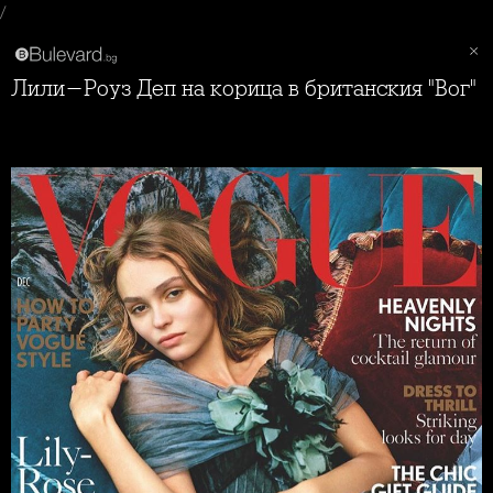
/
Лили-Роуз Деп на корица в британския "Вог"