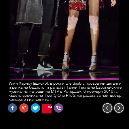
Уини Харлоу (вдясно), в рокля Elie Saab с прозрачни детайли
и цепка на бедрото, и рапърът Тайни Темпа на Европейските
музикални награди на MTV в Ротердам, 6 ноември 2016 г.,
където връчиха на Twenty One Pilots наградата за най-добър
концертен изпълнител.
SAVE