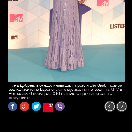
Нина Добрев, в бледолилава дълга рокля Elie Saab, позира
зад кулисите на Европейските музикални награди на MTV в
Ротердам, 6 ноември 2016 г., където връчваше една от
статуетките.
SAVE