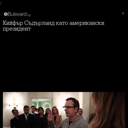
/
Кийфър Съдърланд като американски
президент