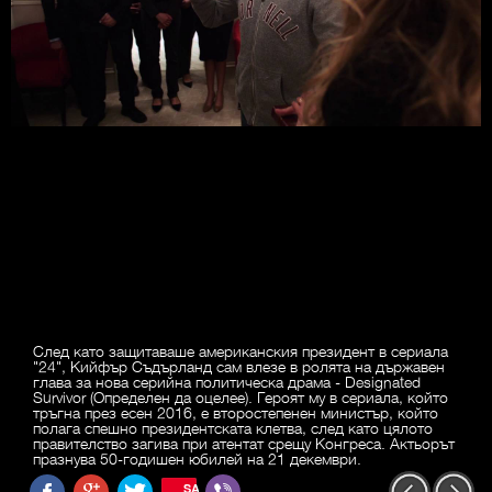
След като защитаваше американския президент в сериала
"24", Кийфър Съдърланд сам влезе в ролята на държавен
глава за нова серийна политическа драма - Designated
Survivor (Определен да оцелее). Героят му в сериала, който
тръгна през есен 2016, е второстепенен министър, който
полага спешно президентската клетва, след като цялото
правителство загива при атентат срещу Конгреса. Актьорът
празнува 50-годишен юбилей на 21 декември.
SAVE