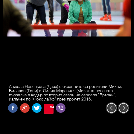
Анжела Недялкова (Дара) с екранните си родители Михаил
Билалов (Тони) и Лилия Маравиля (Мика) на ледената
пързалка в кадър от втория сезон на сериала "Връзки",
излъчен по "Фокс лайф" през пролет 2016.
SAVE