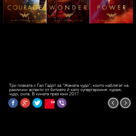
Три плаката с Гал Гадот за "Жената чудо", които наблягат на
различни аспекти от битието й като супергероиня: кураж,
чудо, сила. В кината през юни 2017
SAVE