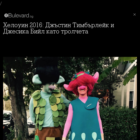
/
Хелоуин 2016: Джъстин Тимбърлейк и
Джесика Бийл като тролчета