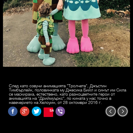
След като озвучи анимацията "Тролчета", Джъстин
Тимбърлейк, половинката му Джесика Бийл и синът им Сила
се маскираха, естествено, като разноцветните герои от
анимацията на "Дриймуъркс", по кината у нас точно в
навечерието на Хелоуин, от 28 октомври 2016 г.
SAVE