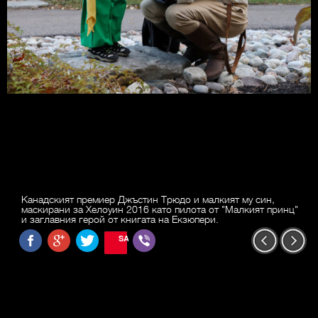
Канадският премиер Джъстин Трюдо и малкият му син,
маскирани за Хелоуин 2016 като пилота от "Малкият принц"
и заглавния герой от книгата на Екзюпери.
SAVE