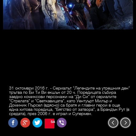
31 октомври 2016 г. - Сериалът "Легендите на утрешния ден"
тръгва по Би Ти Ви екшън от 20 ч. Поредицата събира
заедно комиксови персонажи на "Ди Си" от сериалите
"Стрелата" и "Светкавицата", като Уентуърт Милър и
Доминик Пърсел (вдясно) са братя и главни герои в още
една хитова поредица, "Бягство от затвора", а Брандън Рут (в
средата), през 2006 г. е играл и Супермен.
SAVE