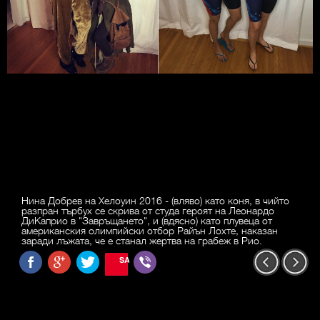
Нина Добрев на Хелоуин 2016 - (вляво) като коня, в чийто
разпран търбух се скрива от студа героят на Леонардо
ДиКаприо в "Завръщането", и (вдясно) като плувеца от
американския олимпийски отбор Райън Лохте, наказан
заради лъжата, че е станал жертва на грабеж в Рио.
SAVE