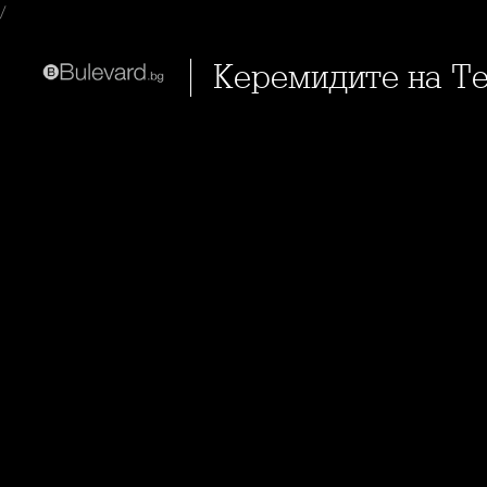
/
Керемидите на Т