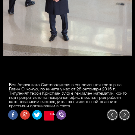
Бен Афлек като Счетоводителя в едноименния трилър на
Гавин О'Конър, по кината у нас от 28 октомври 2016 г.
Титулният герой Кристиан Улф е гениален математик, който
под прикритието на невзрачен офис в малък град работи
като независим счетоводител за някои от най-опасните
престъпни организации в света...
SAVE