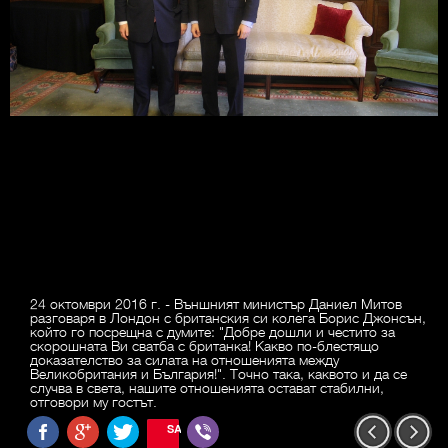
24 октомври 2016 г. - Външният министър Даниел Митов
разговаря в Лондон с британския си колега Борис Джонсън,
който го посрещна с думите: "Добре дошли и честито за
скорошната Ви сватба с британка! Какво по-блестящо
доказателство за силата на отношенията между
Великобритания и България!". Точно така, каквото и да се
случва в света, нашите отношенията остават стабилни,
отговори му гостът.
SAVE