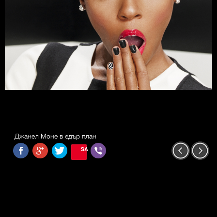
Джанел Моне в едър план
SAVE