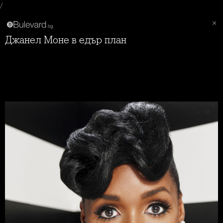
/
Джанел Моне в едър план