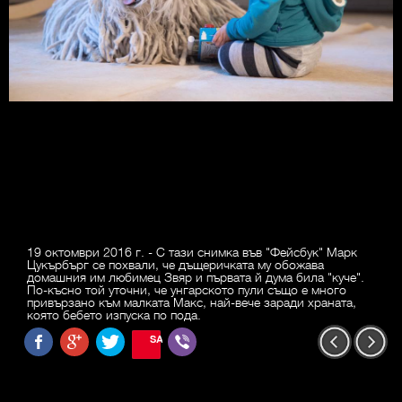
19 октомври 2016 г. - С тази снимка във "Фейсбук" Марк
Цукърбърг се похвали, че дъщеричката му обожава
домашния им любимец Звяр и първата й дума била "куче".
По-късно той уточни, че унгарското пули също е много
привързано към малката Макс, най-вече заради храната,
която бебето изпуска по пода.
SAVE