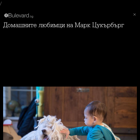
/
Домашните любимци на Марк Цукърбърг