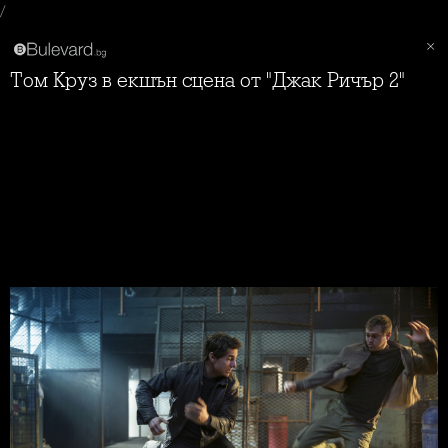
/
Том Круз в екшън сцена от "Джак Ричър 2"