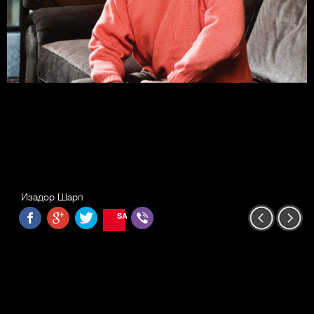
Изадор Шарп
SAVE