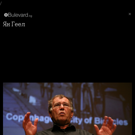
/
Ян Геел