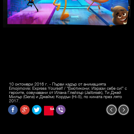
10 октомври 2016 г. - Първи кадър от анимацията
Emojimovie: Express Yourself / "Емотикони: Изрази себе си!" с
героите, озвучавани от Илана Глейзър (Jailbreak), Ти Джей
Милър (Gene) и Джеймс Кордън (Hi-5), по кината през лято
2017.
SAVE