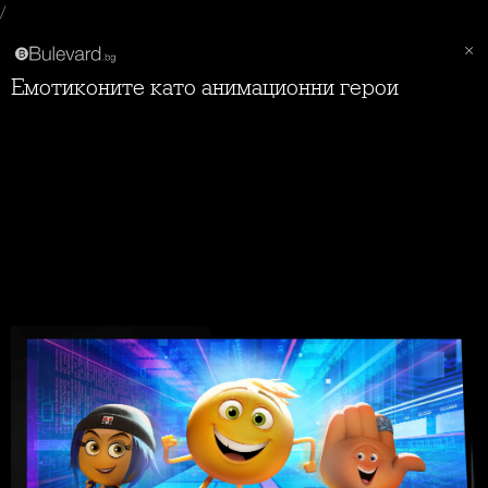
/
Емотиконите като анимационни герои