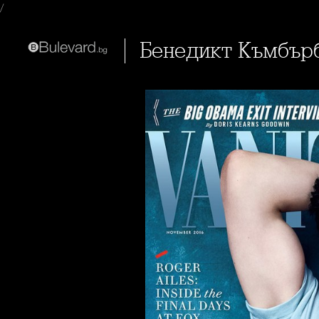
/
Бенедикт Къмбърб