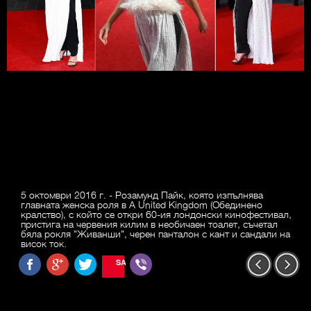
5 октомври 2016 г. - Розамунд Пайк, която изпълнява
главната женска роля в A United Kingdom (Обединено
кралство), с който се откри 60-ия лондонски кинофестивал,
пристига на червения килим в необичаен тоалет, съчетал
бяла рокля "Живанши", черен панталон с кант и сандали на
висок ток.
SAVE