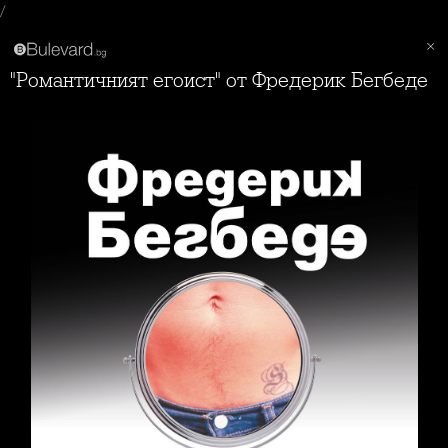
/
"Романтичният егоист" от Фредерик Бегбеде