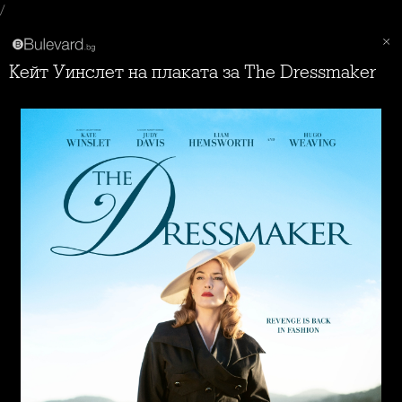
/
Кейт Уинслет на плаката за The Dressmaker