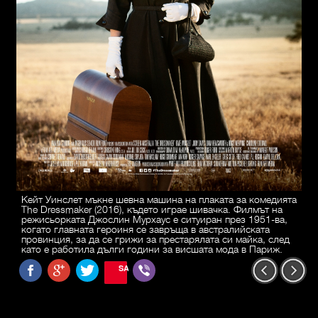
Кейт Уинслет мъкне шевна машина на плаката за комедията
The Dressmaker (2016), където играе шивачка. Филмът на
режисьорката Джослин Мурхаус е ситуиран през 1951-ва,
когато главната героиня се завръща в австралийската
провинция, за да се грижи за престарялата си майка, след
като е работила дълги години за висшата мода в Париж.
SAVE