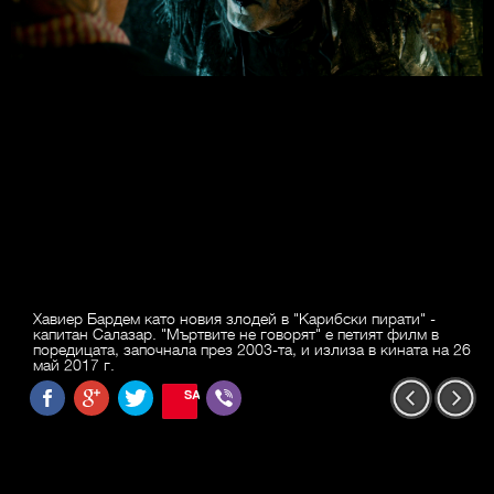
Хавиер Бардем като новия злодей в "Карибски пирати" -
капитан Салазар. "Мъртвите не говорят" е петият филм в
поредицата, започнала през 2003-та, и излиза в кината на 26
май 2017 г.
SAVE