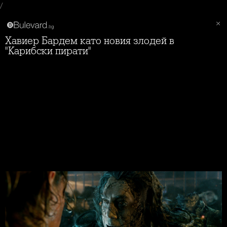
/
Хавиер Бардем като новия злодей в
"Карибски пирати"