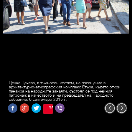
Цецка Цачева, в тъмносин костюм, на посещение в
архитектурно-етнографския комплекс Етъра, където откри
панаира на народните занаяти, състоял се под нейния
патронаж в качеството й на председател на Народното
събрание, 6 септември 2015 г.
SAVE