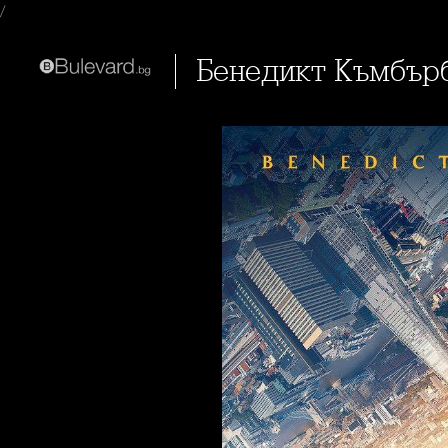
/
Бенедикт Къмбър