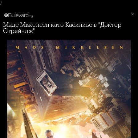
/
Мадс Микелсен като Касилиъс в "Доктор
Стрейндж"