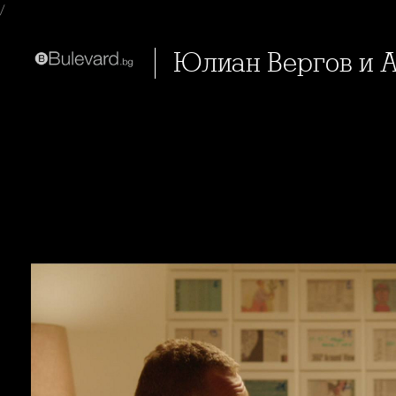
/
Юлиан Вергов и