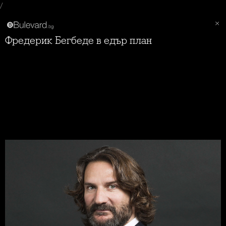
/
Фредерик Бегбеде в едър план