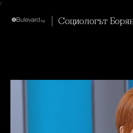
/
Социологът Боря