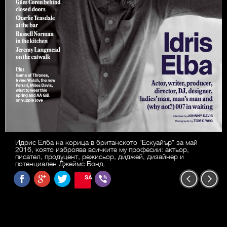
Идрис Елба на корица в британското "Ескуайър" за май
2016, която изброява всичките му професии: актьор,
писател, продуцент, режисьор, диджей, дизайнер и
потенциален Джеймс Бонд.
SAVE