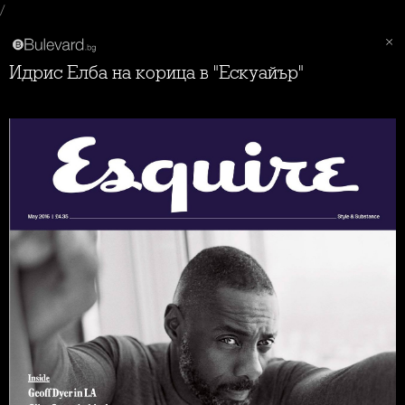
/
Идрис Елба на корица в "Ескуайър"