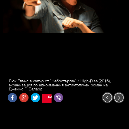
Люк Евънс в кадър от "Небостъргач" / High-Rise (2016),
екранизация по едноименния антиутопичен роман на
Джеймс Г. Балард.
SAVE