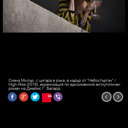
Сиена Милър, с цигара в ръка, в кадър от "Небостъргач" /
High-Rise (2016), екранизация по едноименния антиутопичен
роман на Джеймс Г. Балард.
SAVE