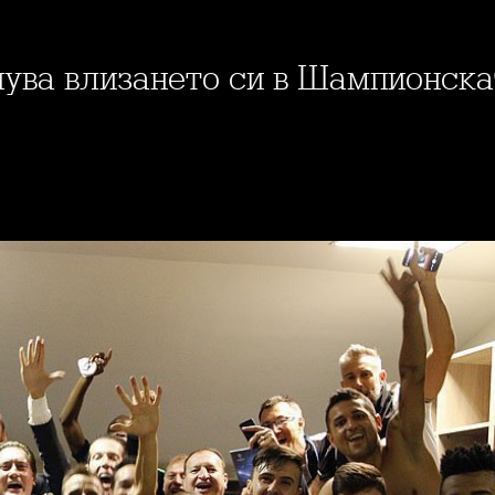
знува влизането си в Шампионск