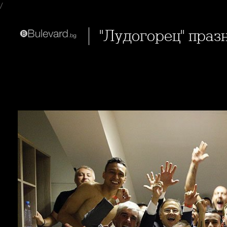
/
"Лудогорец" пра