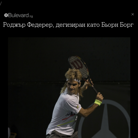
/
Роджър Федерер, дегизиран като Бьорн Борг