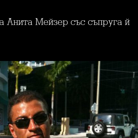
на Анита Мейзер със съпруга й