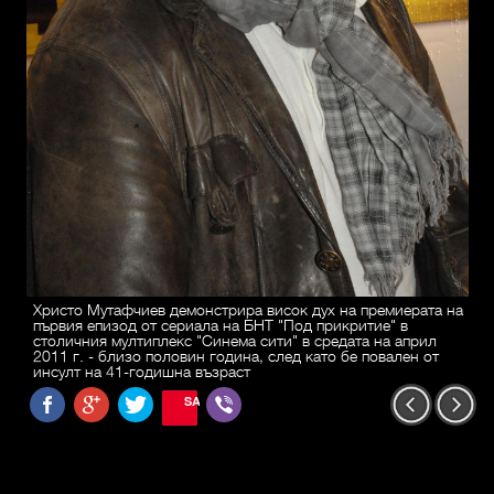
Христо Мутафчиев демонстрира висок дух на премиерата на
първия епизод от сериала на БНТ "Под прикритие" в
столичния мултиплекс "Синема сити" в средата на април
2011 г. - близо половин година, след като бе повален от
инсулт на 41-годишна възраст
SAVE