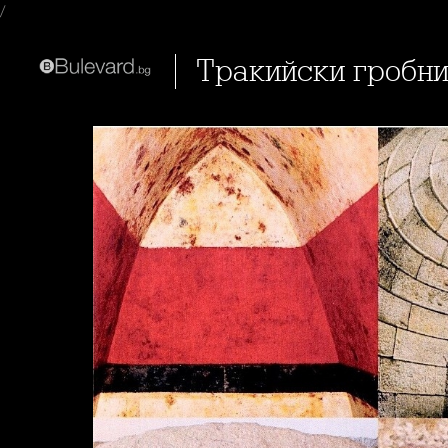
/
Тракийски гробн