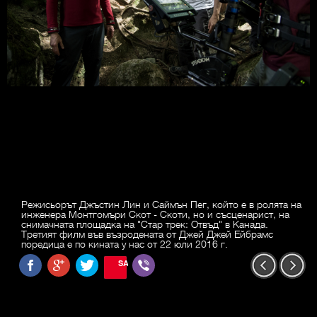
Режисьорът Джъстин Лин и Саймън Пег, който е в ролята на
инженера Монтгомъри Скот - Скоти, но и съсценарист, на
снимачната площадка на "Стар трек: Отвъд" в Канада.
Третият филм във възродената от Джей Джей Ейбрамс
поредица е по кината у нас от 22 юли 2016 г.
SAVE