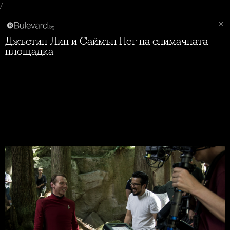
/
Джъстин Лин и Саймън Пег на снимачната
площадка