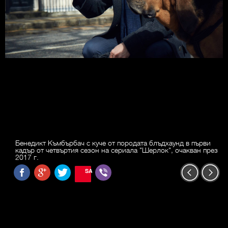
Бенедикт Къмбърбач с куче от породата блъдхаунд в първи
кадър от четвъртия сезон на сериала "Шерлок", очакван през
2017 г.
SAVE