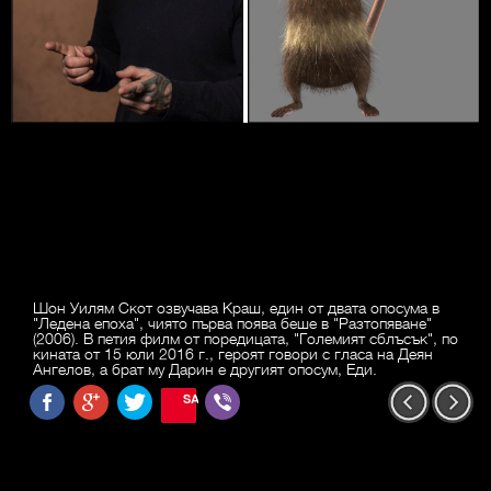
Шон Уилям Скот озвучава Краш, един от двата опосума в
"Ледена епоха", чиято първа поява беше в "Разтопяване"
(2006). В петия филм от поредицата, "Големият сблъсък", по
кината от 15 юли 2016 г., героят говори с гласа на Деян
Ангелов, а брат му Дарин е другият опосум, Еди.
SAVE