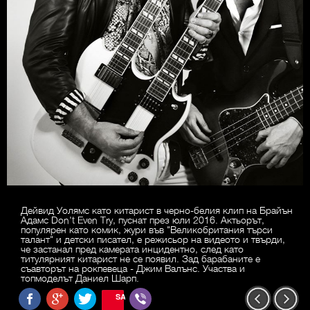
Дейвид Уолямс като китарист в черно-белия клип на Брайън
Адамс Don't Even Try, пуснат през юли 2016. Актьорът,
популярен като комик, жури във "Великобритания търси
талант" и детски писател, е режисьор на видеото и твърди,
че застанал пред камерата инцидентно, след като
титулярният китарист не се появил. Зад барабаните е
съавторът на рокпевеца - Джим Валънс. Участва и
топмоделът Даниел Шарп.
SAVE