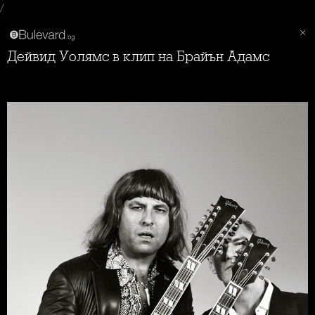
/
Дейвид Уолямс в клип на Брайън Адамс