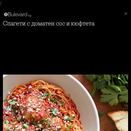
/
Спагети с доматен сос и кюфтета