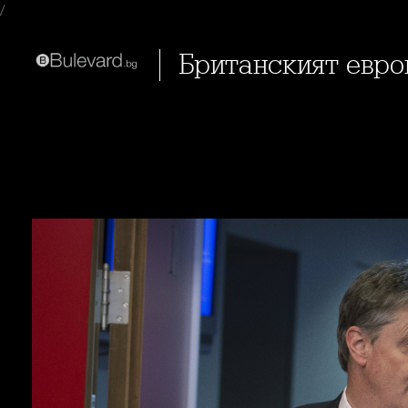
/
Британският евр