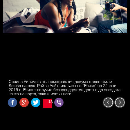
Серина Уилямс в пълнометражния документален филм
Serena на реж. Райън Уайт, излъчен по "Епикс" на 22 юни
2016 г. Екипът получил безпрецедентен достъп до звездата -
както на корта, така и извън него.
SAVE