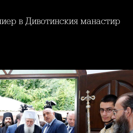
миер в Дивотинския манастир