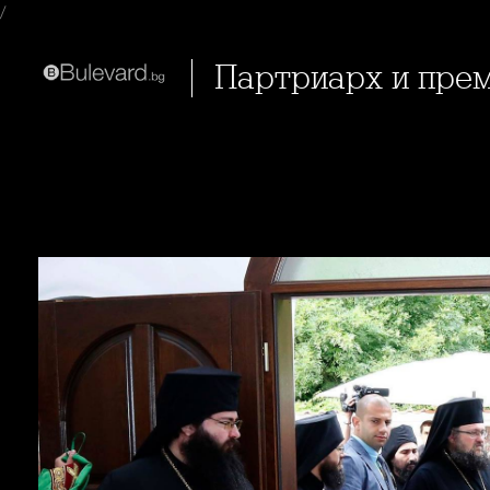
/
Партриарх и пре