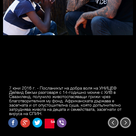
7 юни 2016 г. - Посланикът на добра воля на УНИЦЕФ
Дейвид Бекъм разговаря с 14-годишно момче с ХИВ в
Свазиленд, получило животоспасяващи грижи чрез
благотворителния му фонд. Африканската държава е
засегната и от опустошителна суша, която допълнително
затруднява живота на децата и семействата, засегнати от
вируса на СПИН.
SAVE