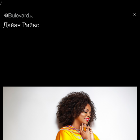
/
Дайан Рийвс