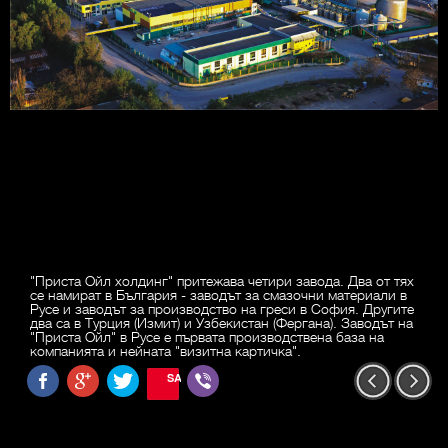
"Приста Ойл холдинг" притежава четири завода. Два от тях
се намират в България - заводът за смазочни материали в
Русе и заводът за производство на греси в София. Другите
два са в Турция (Измит) и Узбекистан (Фергана). Заводът на
"Приста Ойл" в Русе е първата производствена база на
компанията и нейната "визитна картичка".
SAVE