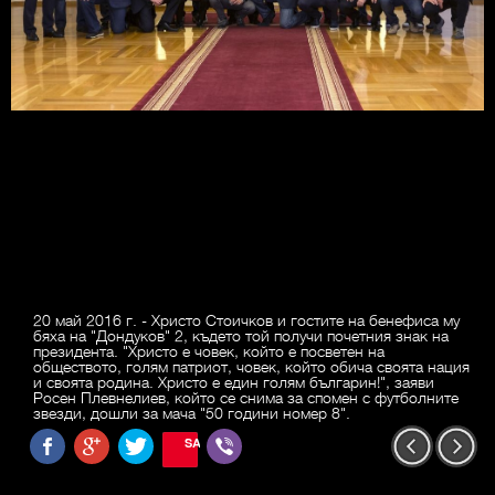
20 май 2016 г. - Христо Стоичков и гостите на бенефиса му
бяха на "Дондуков" 2, където той получи почетния знак на
президента. "Христо е човек, който е посветен на
обществото, голям патриот, човек, който обича своята нация
и своята родина. Христо е един голям българин!", заяви
Росен Плевнелиев, който се снима за спомен с футболните
звезди, дошли за мача "50 години номер 8".
SAVE